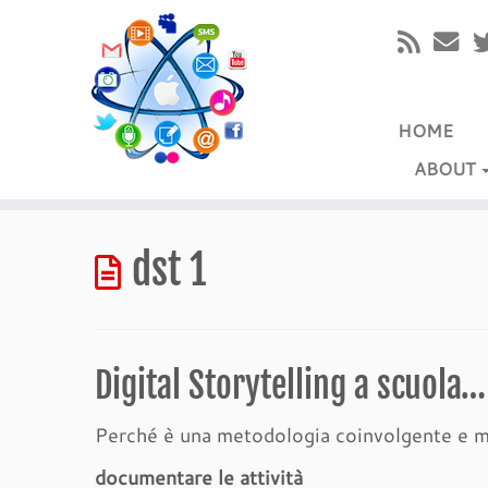
HOME
ABOUT
Passa
al
dst 1
contenuto
Digital Storytelling a scuola
Perché è una metodologia coinvolgente e m
documentare le attività