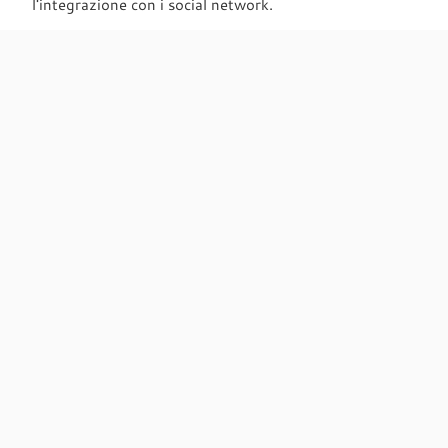
l'integrazione con i social network.
Cerca
Articoli recenti
Wearables
micro:bit V2
Christmas Lightbox
La storia di Elmer in una gif
Tappi di Natale