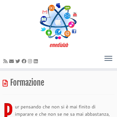
emedialab
Passa
Formazione
al
contenuto
P
ur pensando che non si è mai finito di
imparare e che non se ne sa mai abbastanza,