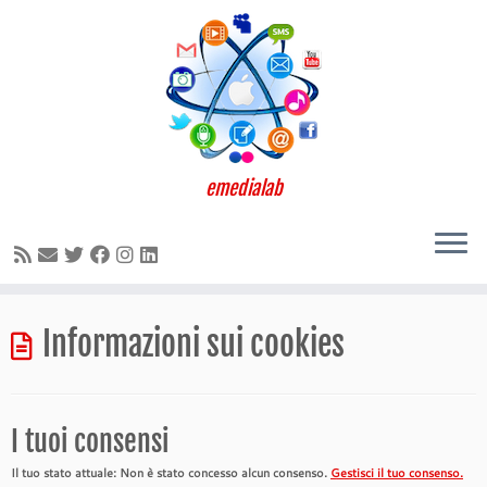
emedialab
Passa
Informazioni sui cookies
al
contenuto
I tuoi consensi
Il tuo stato attuale: Non è stato concesso alcun consenso.
Gestisci il tuo consenso.