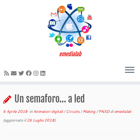
emedialab
Passa
Un semaforo… a led
al
contenuto
6 Aprile 2018
in
Animatori digitali
/
Circuits
/
Making
/
PNSD
di
emedialab
(aggiornato il
26 Luglio 2018
)