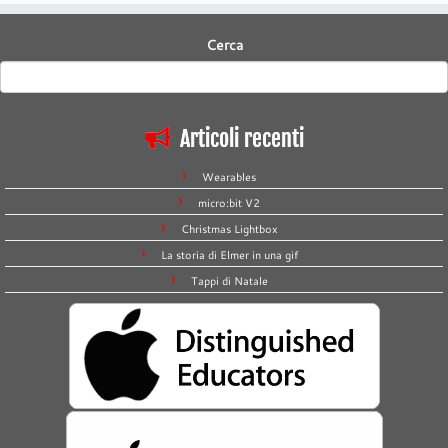
Cerca
Articoli recenti
Wearables
micro:bit V2
Christmas Lightbox
La storia di Elmer in una gif
Tappi di Natale