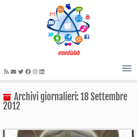
emedialab
Passa
Archivi giornalieri:
18 Settembre
al
contenuto
2012