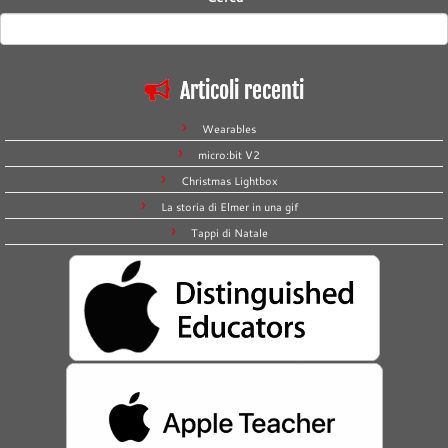
Articoli recenti
Wearables
micro:bit V2
Christmas Lightbox
La storia di Elmer in una gif
Tappi di Natale