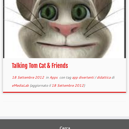
Talking Tom Cat & Friends
18 Settembre 2012
in
Apps
con tag
app divertenti
/
didattica
di
eMediaLab
(aggiornato il
18 Settembre 2012
)
Cerca