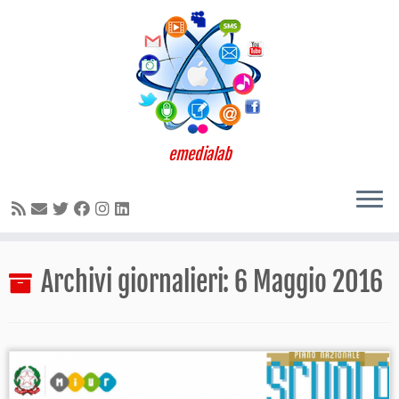
emedialab
Passa
Archivi giornalieri:
6 Maggio 2016
al
contenuto