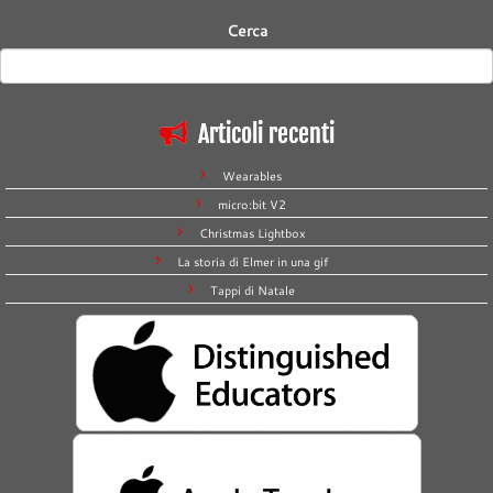
Cerca
Articoli recenti
Wearables
micro:bit V2
Christmas Lightbox
La storia di Elmer in una gif
Tappi di Natale