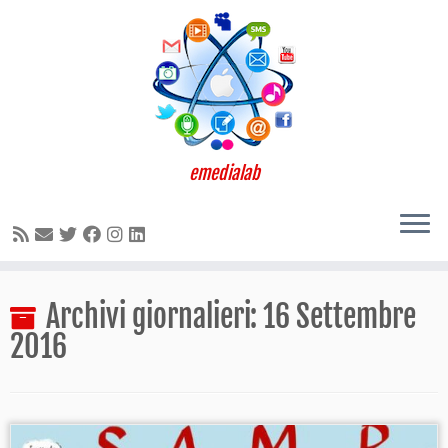
emedialab
Passa
Archivi giornalieri:
16 Settembre
al
contenuto
2016