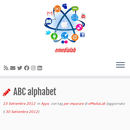
emedialab
Passa
ABC alphabet
al
contenuto
23 Settembre 2012
in
Apps
con tag
per imparare
di
eMediaLab
(aggiornato
il
30 Settembre 2012
)