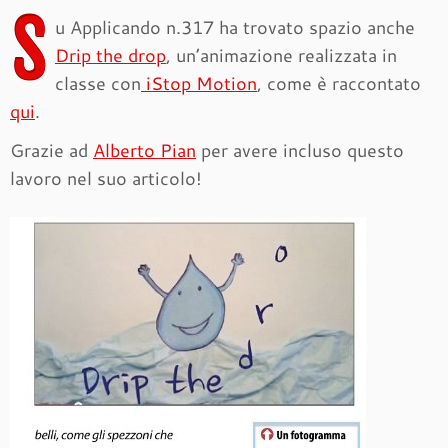
S
u Applicando n.317 ha trovato spazio anche
Drip the drop
, un’animazione realizzata in
classe con
iStop Motion
, come è raccontato
qui
.
Grazie ad
Alberto Pian
per avere incluso questo
lavoro nel suo articolo!