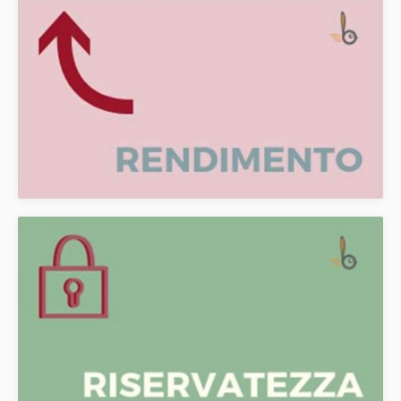
Torna! Potrai leggere questa storia fra qualche giorno
:-)
Torna! Potrai leggere questa storia fra qualche giorno
:-)