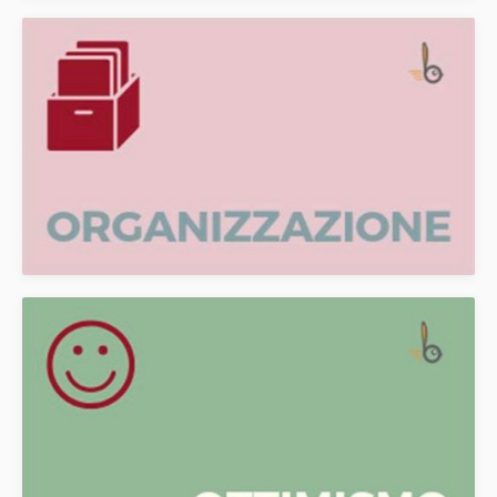
Torna! Potrai leggere questa storia fra qualche giorno
:-)
Torna! Potrai leggere questa storia fra qualche giorno
:-)