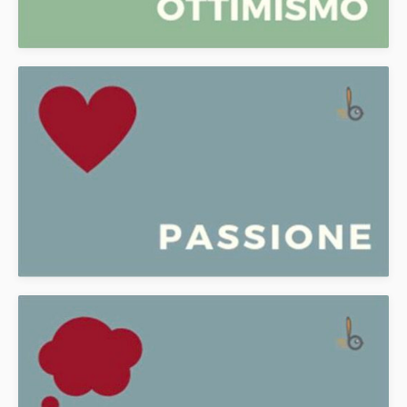
Torna! Potrai leggere questa storia fra qualche giorno
:-)
Torna! Potrai leggere questa storia fra qualche giorno