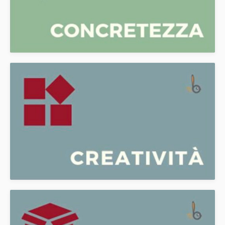
Leggi tutto
Torna! Potrai leggere questa storia fra qualche giorno
:-)