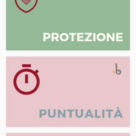
Torna! Potrai leggere questa storia fra qualche giorno
:-)
Torna! Potrai leggere questa storia fra qualche giorno
:-)