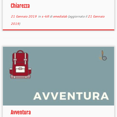
Chiarezza
21 Gennaio 2019
in
s-kill
di
emedialab
(aggiornato il
21 Gennaio
2019
)
Avventura