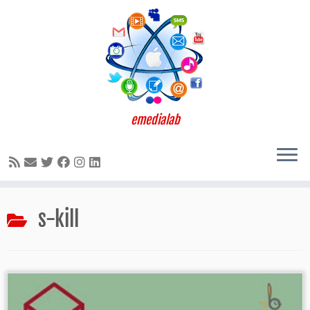
emedialab
Passa
s-kill
al
contenuto